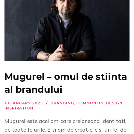
Mugurel – omul de stiinta
al brandului
10 JANUARY 2025
BRANDING
,
COMMUNITY
,
DESIGN
,
INSPIRATION
Mugurel este acel om care creioneaza identitati,
de toate felurile. E si om de creatie, e si un fel de