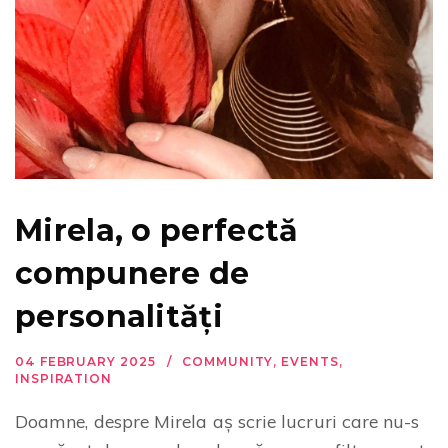
Mirela, o perfectă
compunere de
personalități
04 FEBRUARY 2025
COMMUNITY
,
EVENTS
,
INSPIRATION
Doamne, despre Mirela aș scrie lucruri care nu-s