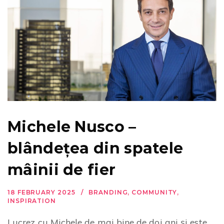
Michele Nusco –
blândețea din spatele
mâinii de fier
18 FEBRUARY 2025
BRANDING
,
COMMUNITY
,
INSPIRATION
Lucrez cu Michele de mai bine de doi ani și este