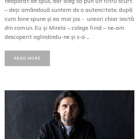
neapărat de spus, dar aleg să pun un filtru scurt
– deși amândouă suntem de o autencitate, după
cum bine spune și ea mai jos - uneori chiar iesită
din comun. Eu și Mirela – colege fiind – ne-am
descoperit oglindindu-ne și s-a ...
READ MORE