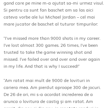
gand care pe mine m-a ajutat sa-mi urmez visul.
Si pentru ca sunt fan baschet am sa las aici
cateva vorbe ale lui Michael Jordan – cel mai
mare jucator de baschet al tuturor timpurilor:
“I’ve missed more than 9000 shots in my career.
I’ve lost almost 300 games. 26 times, I’ve been
trusted to take the game winning shot and
missed. I’ve failed over and over and over again
in my life. And that is why I succeed!”
“Am ratat mai mult de 9000 de lovituri in
cariera mea. Am pierdut aproape 300 de jocuri.
De 26 de ori, mi s-a acordat increderea de a
arunca o lovitura de castig și am ratat. Am