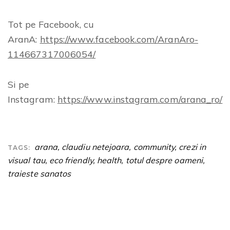
Tot pe Facebook, cu
AranA:
https://www.facebook.com/AranAro-
114667317006054/
Si pe
Instagram:
https://www.instagram.com/arana_ro/
arana
,
claudiu netejoara
,
community
,
crezi in
TAGS:
visual tau
,
eco friendly
,
health
,
totul despre oameni
,
traieste sanatos