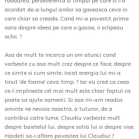
rabdarea, perseverenta si timpul pe care si l-a
acordat de-a lungul anilor sa gaseasca ceva in
care chiar sa creada. Cand mi-a povestit prima
oara despre ideea pe care o gasise, ii sclipeau
ochii. ?
Asa de mult te incarca un om atunci cand
vorbeste cu asa mult crez despre ce face, despre
ce simte si cum simte, incat energia lui mi-a
tinut ‘de foame’ ceva timp. ? Iar eu cred ca ceea
ce-l implineste cel mai mult este chiar faptul ca
poate sa ajute oamenii. Si asa mi-am readus
aminte ne nevoia noastra, a tuturor, de a
contribui catre lume. Claudiu vorbeste mult
despre baietelul lui, despre sotia lui si despre vise.
Haideti sa-i aflam povestea lui Claudiu! ?