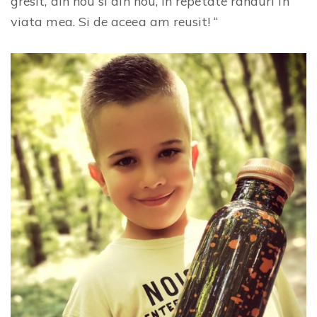
gresit, din nou si din nou, in repetate randuri in
viata mea. Si de aceea am reusit! “